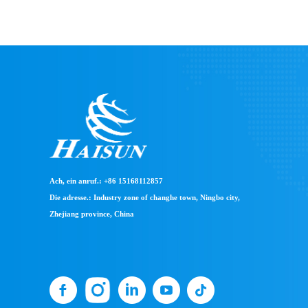
Ach, ein anruf.: +86 15168112857
Die adresse.: Industry zone of changhe town, Ningbo city,
Zhejiang province, China