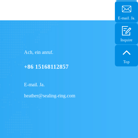
+861516
E-mail. Ja.
heather@
ring.com
Inquire
Ach, ein anruf.
Top
+86 15168112857
E-mail. Ja.
heather@sealing-ring.com