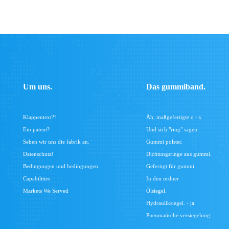
Um uns.
Das gummiband.
Klappentext?!
Äh, maßgefertigte o - s
Ein patent?
Und sich "ring" sagen
Sehen wir uns die fabrik an.
Gummi polster.
Datenschutz!
Dichtungsringe aus gummi.
Bedingungen und bedingungen.
Gefertigt für gummi
Capabilities
In den ordner
Markets We Served
Ölsiegel.
Hydrauliksiegel. - ja.
Pneumatische versiegelung.