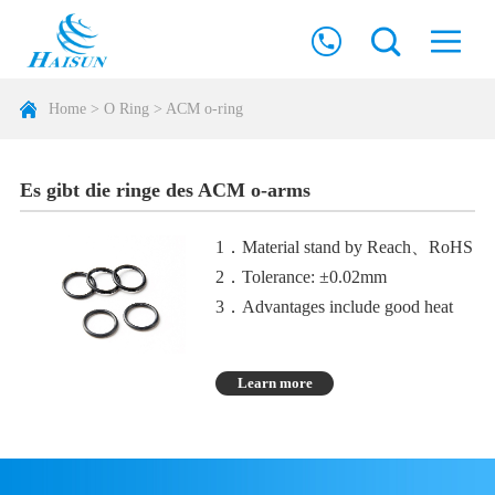
Home
>
O Ring
>
ACM o-ring
Es gibt die ringe des ACM o-arms
1．Material stand by Reach、RoHS
2．Tolerance: ±0.02mm
3．Advantages include good heat
resistance, oil resistance, and aging
resistance
Learn more
4．The disadvantage is poor cold
resistance, water resistance, and
steam resistance
5．Smooth surface of the product