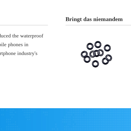
Bringt das niemandem
uced the waterproof
bile phones in
rtphone industry's
ent waterproof sealing
ss range control
.1
m
l: NBR, SIL, and