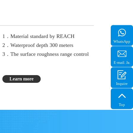
1．Material standard by REACH
WhatsApp
2．Waterproof depth 300 meters
+861516
3．The surface roughness range control
within Ra0.8 - Ra0.1
E-mail. Ja.
4．Tolerance: ±0.02mm
heather@
Learn more
ring.com
5．Recommend material: NBR,SIL
Inquire
Top