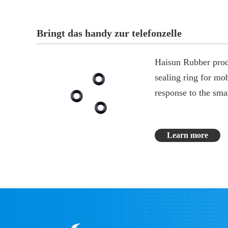
Bringt das handy zur telefonzelle
Haisun Rubber prod
sealing ring for mo
response to the sma
increasingly string
criteria.
Learn more
The surface roughne
within Ra0.8 - Ra0
Tolerance: ±0.02m
Recommend materia
FKM