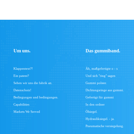
Um uns.
Das gummiband.
Klappentext?!
Äh, maßgefertigte o - s
Ein patent?
Und sich "ring" sagen
Sehen wir uns die fabrik an.
Gummi polster.
Datenschutz!
Dichtungsringe aus gummi.
Bedingungen und bedingungen.
Gefertigt für gummi
Capabilities
In den ordner
Markets We Served
Ölsiegel.
Hydrauliksiegel. - ja.
Pneumatische versiegelung.