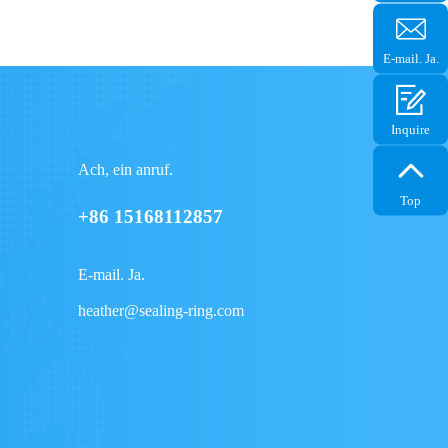
+861516
E-mail. Ja.
heather@
ring.com
Inquire
Ach, ein anruf.
Top
+86 15168112857
E-mail. Ja.
heather@sealing-ring.com