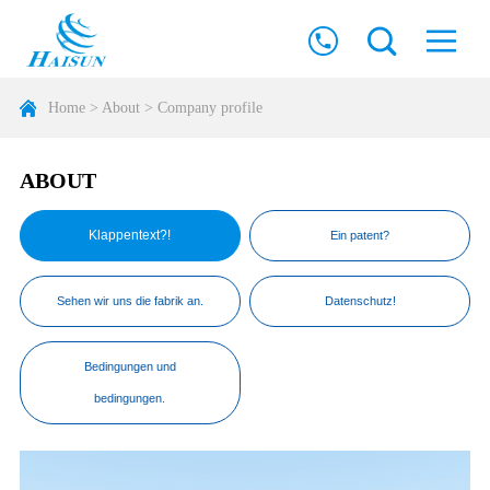
Home
>
About
>
Company profile
ABOUT
Klappentext?!
Ein patent?
Sehen wir uns die fabrik an.
Datenschutz!
Bedingungen und
bedingungen.