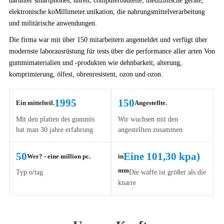
darunter smartphones, uhren, computerbauteile, medizinische geräte,
elektronische koMillimeter.unikation, die nahrungsmittelverarbeitung
und militärische anwendungen.
Die firma war mit über 150 mitarbeitern angemeldet und verfügt über
modernste laborausrüstung für tests über die performance aller arten Von
gummimaterialien und -produkten wie dehnbarkeit, alterung,
komprimierung, ölfest, ohrenresistent, ozon und ozon.
1995
150
Ein mittelteil.
Angestellte.
Mit den platten des gummis
Wir wuchsen mit den
hat man 30 jahre erfahrung
angestellten zusammen
50
Eine 101,30 kpa)
Wer? - eine million pc.
in
mm
Typ o/tag
Die waffe ist größer als die
knarre