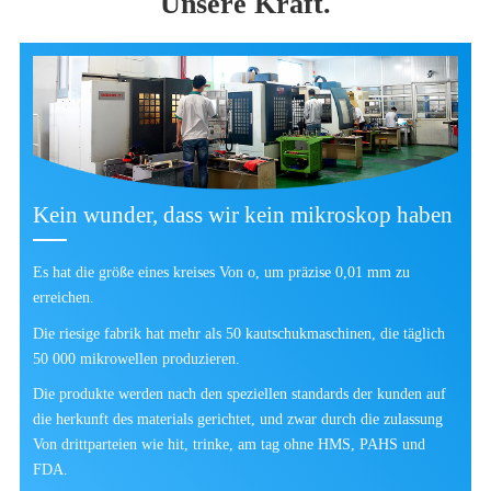
Unsere Kraft.
Kein wunder, dass wir kein mikroskop haben
Es hat die größe eines kreises Von o, um präzise 0,01 mm zu
erreichen.
Die riesige fabrik hat mehr als 50 kautschukmaschinen, die täglich
50 000 mikrowellen produzieren.
Die produkte werden nach den speziellen standards der kunden auf
die herkunft des materials gerichtet, und zwar durch die zulassung
Von drittparteien wie hit, trinke, am tag ohne HMS, PAHS und
FDA.